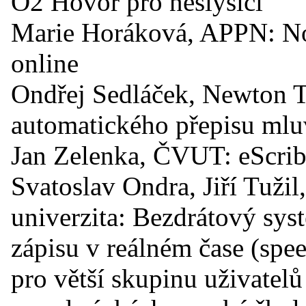
O2 Hovor pro neslyšící
Marie Horáková, APPN: No
online
Ondřej Sedláček, Newton T
automatického přepisu mlu
Jan Zelenka, ČVUT: eScrib
Svatoslav Ondra, Jiří Tuž
univerzita: Bezdrátový sy
zápisu v reálném čase (spee
pro větší skupinu uživatel