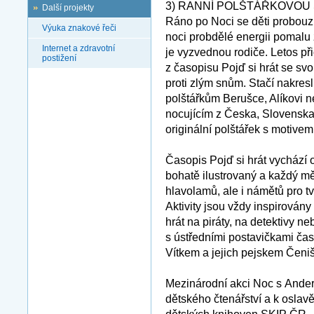
3) RANNÍ POLŠTÁŘKOVOU SO
Další projekty
Ráno po Noci se děti probouzí 
Výuka znakové řeči
noci probdělé energii pomalu zt
Internet a zdravotní
je vyzvednou rodiče. Letos př
postižení
z časopisu Pojď si hrát se
proti zlým snům. Stačí nakreslit
polštářkům Berušce, Alíkovi 
nocujícím z Česka, Slovenska
originální polštářek s motivem
Časopis Pojď si hrát vychází 
bohatě ilustrovaný a každý měs
hlavolamů, ale i námětů pro tv
Aktivity jsou vždy inspirovány
hrát na piráty, na detektivy 
s ústředními postavičkami čas
Vítkem a jejich pejskem Čeni
Mezinárodní akci Noc s Ande
dětského čtenářství a k osla