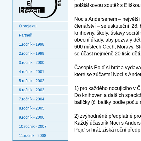
polštářkovou soutěž s Eliškou
Noc s Andersenem – největší
čtenářství – se uskuteční 28.
O projektu
knihovny, školy, ústavy sociál
Partneři
obecní úřady, aby pozvaly dě
1.ročník - 1998
600 místech Čech, Moravy, Sl
se účast nejméně 20 tisíc dět
2.ročník - 1999
3.ročník - 2000
Časopis Pojď si hrát a vydava
4.ročník - 2001
které se zúčastní Noci s Ander
5.ročník - 2002
1) pro každého nocujícího v 
6.ročník - 2003
Do knihoven a dalších spacích 
7.ročník - 2004
balíčky (či balíky podle počtu 
8.ročník - 2005
2) zvýhodněné předplatné pr
9.ročník - 2006
Každý účastník Noci s Anders
10.ročník - 2007
Pojď si hrát, získá roční před
11.ročník - 2008