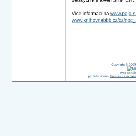
dětských knihoven SKIP ČR.
Více informací na
www.pojd-si
www.knihovnabbb.cz/cz/noc
Copyright © 2005
Web sdruže
podléhá licenci
Creative Commons 