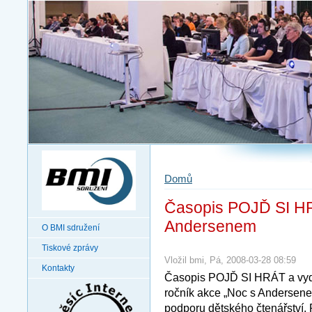
Domů
Časopis POJĎ SI HR
Andersenem
O BMI sdružení
Tiskové zprávy
Vložil bmi, Pá, 2008-03-28 08:59
Kontakty
Časopis POJĎ SI HRÁT a vyda
ročník akce „Noc s Andersen
podporu dětského čtenářství.