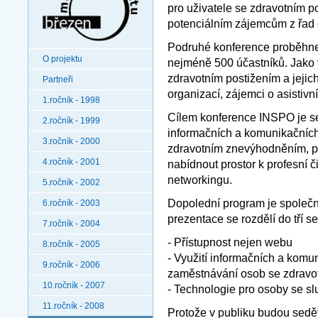
pro uživatele se zdravotním po
potenciálním zájemcům z řad o
Podruhé konference proběhne 
O projektu
nejméně 500 účastníků. Jako 
zdravotním postižením a jejich
Partneři
organizací, zájemci o asistivn
1.ročník - 1998
Cílem konference INSPO je se
2.ročník - 1999
informačních a komunikačních t
3.ročník - 2000
zdravotním znevýhodněním, pře
4.ročník - 2001
nabídnout prostor k profesní 
networkingu.
5.ročník - 2002
Dopolední program je společn
6.ročník - 2003
prezentace se rozdělí do tří s
7.ročník - 2004
- Přístupnost nejen webu
8.ročník - 2005
- Využití informačních a komun
9.ročník - 2006
zaměstnávání osob se zdravo
10.ročník - 2007
- Technologie pro osoby se s
11.ročník - 2008
Protože v publiku budou sedět 