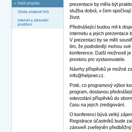
Další projekty
prezentace by měla být prakt
služba dobrá, v čem spočívají
Výuka znakové řeči
život.
Internet a zdravotní
postižení
Přednášející budou mít k disp
internetu a jejich prezentace 
V prezentaci by se měli soustř
tím, že podrobněji mohou své 
konference. Další možností je
prostoru pro vystavovatele.
Návrhy příspěvků je možné za
info@helpnet.cz.
Poté, co programový výbor ko
program, dostanou přednášejíc
odevzdání příspěvků do sborn
času na jejich zredigování.
O konferenci bývá velký zájem,
Registrace účastníků bude za
zároveň zveřejněn předběžný