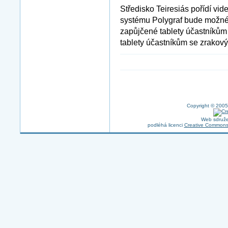
Středisko Teiresiás pořídí v
systému Polygraf bude možné 
zapůjčené tablety účastníkům
tablety účastníkům se zrakov
Copyright © 2005
Web sdruže
podléhá licenci
Creative Commons 