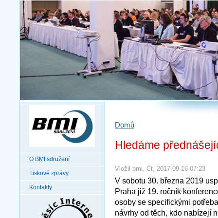
Domů
Hledáme přednášejí
O BMI sdružení
Vložil bmi, Čt, 2017-09-16 07:23
Tiskové zprávy
V sobotu 30. března 2019 us
Kontakty
Praha již 19. ročník konferen
osoby se specifickými potřeb
návrhy od těch, kdo nabízejí 